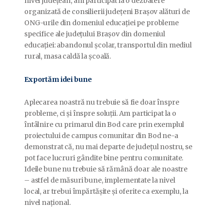
nivel județean, am participat la o dezbatere
organizată de consilierii județeni Brașov alături de
ONG-urile din domeniul educației pe probleme
specifice ale județului Brașov din domeniul
educației: abandonul școlar, transportul din mediul
rural, masa caldă la școală.
Exportăm idei bune
Aplecarea noastră nu trebuie să fie doar înspre
probleme, ci și înspre soluții. Am participat la o
întâlnire cu primarul din Bod care prin exemplul
proiectului de campus comunitar din Bod ne-a
demonstrat că, nu mai departe de județul nostru, se
pot face lucruri gândite bine pentru comunitate.
Ideile bune nu trebuie să rămână doar ale noastre
– astfel de măsuri bune, implementate la nivel
local, ar trebui împărtășite și oferite ca exemplu, la
nivel național.