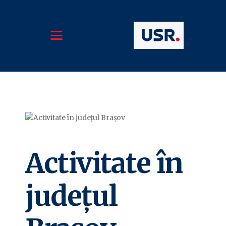
ACASĂ
DESPRE MINE
RAPOARTE DE ACTIVITATE
NOUTĂȚI
ECHIPA MEA
IMPLICĂ-TE
CONTACT
POLITICA DE
CONFIDENȚIALITATE
Activitate în
județul